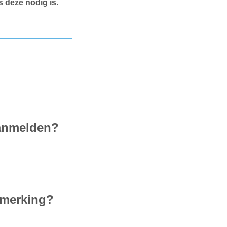
 deze nodig is.
aanmelden?
nmerking?