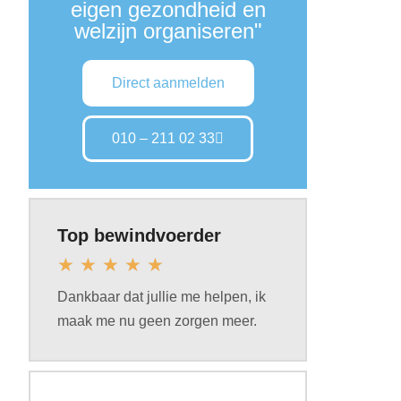
eigen gezondheid en
welzijn organiseren"
Direct aanmelden
010 – 211 02 33
Top bewindvoerder
★
★
★
★
★
Dankbaar dat jullie me helpen, ik
maak me nu geen zorgen meer.